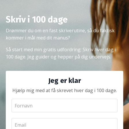
Skriv i 100 dage
Drømmer du om en fast skriverutine, så du faktisk
kommer i mål med dit manus?
Så start med min gratis udfordring: Skriv hver dag i
100 dage. Jeg guider og hepper på dig undervejs.
Jeg er klar
Hjælp mig med at få skrevet hver dag i 100 dage.