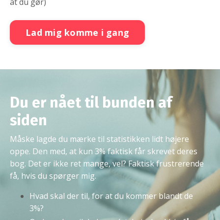
at du gør)
Lad mig komme i gang
Du er nået til bunden af
siden
Måske lagde du mærke til statistikken lidt højere
oppe. Den med, at kun 3% faktisk får skrevet deres
bog. Det er ikke ret mange, vel? Faktisk frustrerende
få, hvis du spørger mig.
Hvad skal der til, for at du kommer blandt de
3%?