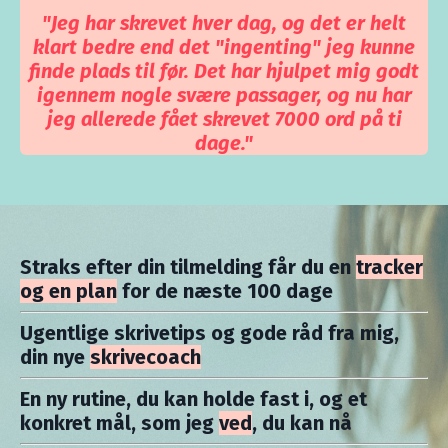
"Jeg har skrevet hver dag, og det er helt
klart bedre end det "ingenting" jeg kunne
finde plads til før. Det har hjulpet mig godt
igennem nogle svære passager, og nu har
jeg allerede fået skrevet 7000 ord på ti
dage."
Straks efter din tilmelding får du en
tracker
og en plan
for de næste 100 dage
Ugentlige skrivetips og gode råd fra mig,
din nye
skrivecoach
En ny rutine, du kan holde fast i, og et
konkret mål, som jeg
ved
, du kan nå